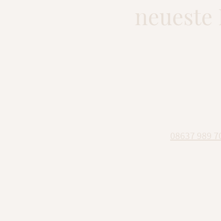
neueste 
Während wir an unsere
handwerklicher Anspr
und maßgefertigtes D
Für Projektanfragen s
Telefon:
08637 989 7