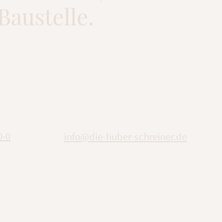
Baustelle.
r digitalen Präsenz feilen, bleibt unser
uch derselbe: Ausgewählte Materialien, präzise Linie
esign – bald auch online erlebbar.
ind wir weiterhin persönlich für Sie da:
0-0
info@die-huber-schreiner.de
E-Mail: